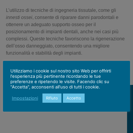
L’utilizzo di tecniche di
ingegneria tissutale,
come gli
innesti ossei
, consente di riparare danni parodontali e
ottenere un adeguato supporto osseo per il
posizionamento di impianti dentali, anche nei casi più
complessi. Queste tecniche favoriscono la rigenerazione
dell’osso danneggiato, consentendo una migliore
funzionalità e stabilità degli impianti.
Utilizziamo i cookie sul nostro sito Web per offrirti
l'esperienza più pertinente ricordando le tue
preferenze e ripetendo le visite. Facendo clic su
"Accetta", acconsenti all'uso di tutti i cookie.
Impostazioni
Rifiuto
Accetto