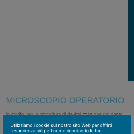
MICROSCOPIO OPERATORIO
In studio, per la procedura di
devitalizzazione del dente
(
cura canalare
), ci avvaliamo di un potente
microscopio
Utilizziamo i cookie sul nostro sito Web per offrirti
operatorio
capace di eccezionali ingrandimenti che
l'esperienza più pertinente ricordando le tue