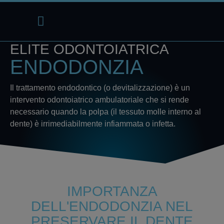
Lavora con noi
Richiedi un test
ELITE ODONTOIATRICA
ENDODONZIA
Il trattamento endodontico (o devitalizzazione)
è un
intervento odontoiatrico ambulatoriale che si rende
necessario quando la polpa (il tessuto molle interno al
dente) è irrimediabilmente infiammata o infetta.
IMPORTANZA
DELL'ENDODONZIA NEL
PRESERVARE IL DENTE