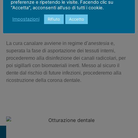
preferenze e ripetendo le visite. Facendo clic su
consente una visuale chiara dei
canali radicolari
e di
"Accetta", acconsenti all'uso di tutti i cookie.
rimuovere con la massima precisione ogni traccia di
tessuto. Grazie a questo strumento, si azzera del tutto il
Impostazioni
Rifiuto
Accetto
rischio di ripetere la procedura (
ritrattamento canalare
) in
futuro.
La
cura canalare
avviene in regime d’
anestesia
e,
superata la fase di asportazione dei tessuti interni,
procederemo alla disinfezione dei canali radicolari, per
poi sigillarli con biomateriali inerti. Messo al sicuro il
dente dal rischio di future infezioni, procederemo alla
ricostruzione della
corona dentale
.